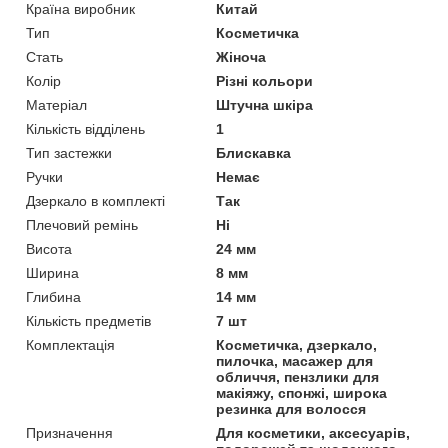
Країна виробник
Китай
Тип
Косметичка
Стать
Жіноча
Колір
Різні кольори
Матеріал
Штучна шкіра
Кількість відділень
1
Тип застежки
Блискавка
Ручки
Немає
Дзеркало в комплекті
Так
Плечовий ремінь
Ні
Висота
24 мм
Ширина
8 мм
Глибина
14 мм
Кількість предметів
7 шт
Комплектація
Косметичка, дзеркало,
пилочка, масажер для
обличчя, пензлики для
макіяжу, спонжі, широка
резинка для волосся
Призначення
Для косметики, аксесуарів,