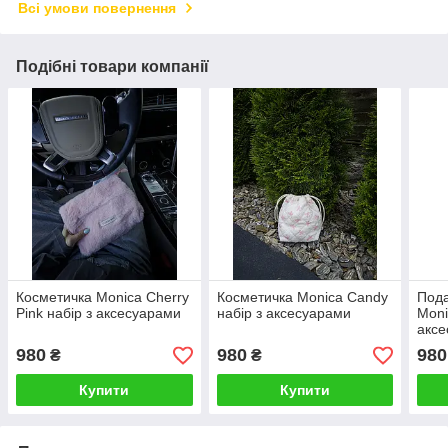
Всі умови повернення
Подібні товари компанії
Косметичка Monica Cherry
Косметичка Monica Candy
Пода
Pink набір з аксесуарами
набір з аксесуарами
Moni
аксе
980
980
980
₴
₴
Купити
Купити