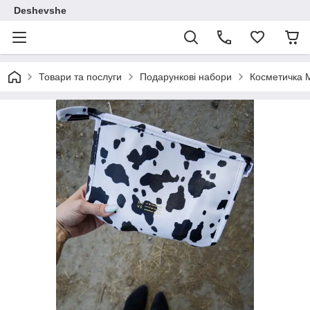
Deshevshe
Товари та послуги
Подарункові набори
Косметичка M