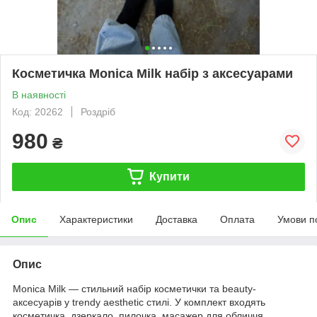
Косметичка Monica Milk набір з аксесуарами
В наявності
Код: 20262
Роздріб
980
₴
Купити
Опис
Характеристики
Доставка
Оплата
Умови п
Опис
Monica Milk — стильний набір косметички та beauty-
аксесуарів у trendy aesthetic стилі. У комплект входять
косметичка, дзеркало, пилочка, масажер для обличчя,