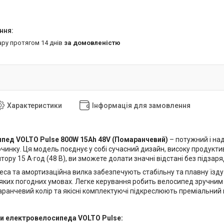
ару протягом 14 днів
за домовленістю
Характеристики
Інформація для замовлення
пед VOLTO Pulse 800W 15Ah 48V (Помаранчевий)
– потужний і на
чинку. Ця модель поєднує у собі сучасний дизайн, високу продукти
ятору 15 А·год (48 В), ви зможете долати значні відстані без підзар
са та амортизаційна вилка забезпечують стабільну та плавну їзду 
яких погодних умовах. Легке керування робить велосипед зручним я
ранчевий колір та якісні комплектуючі підкреслюють преміальний 
и електровелосипеда VOLTO Pulse: