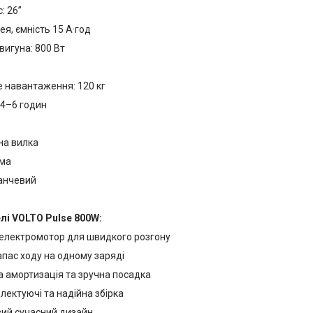
: 26”
ея, ємність 15 А·год
вигуна: 800 Вт
 навантаження: 120 кг
 4–6 годин
на вилка
ьма
ранчевий
лі VOLTO Pulse 800W:
електромотор для швидкого розгону
апас ходу на одному заряді
 амортизація та зручна посадка
плектуючі та надійна збірка
ий сучасний дизайн