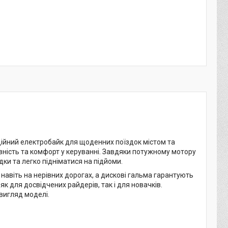
дійний електробайк для щоденних поїздок містом та
вність та комфорт у керуванні. Завдяки потужному мотору
ядки та легко підніматися на підйоми.
навіть на нерівних дорогах, а дискові гальма гарантують
к для досвідчених райдерів, так і для новачків.
вигляд моделі.