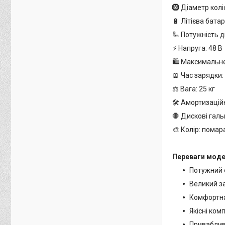
🛞 Діаметр коліс
🔋 Літієва батар
🦾 Потужність д
⚡ Напруга: 48 В
🛍 Максимальне
🪫 Час зарядки:
⚖️ Вага: 25 кг
🛠 Амортизацій
🛑 Дискові гал
🎨 Колір: пома
Переваги моде
Потужний 
Великий з
Комфортна
Якісні ком
Приваблив