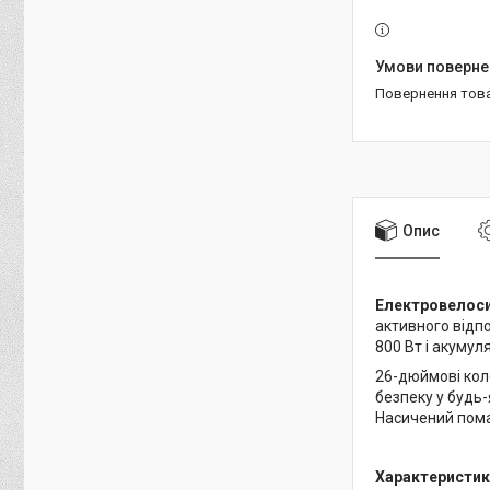
повернення тов
Опис
Електровелоси
активного відпо
800 Вт і акумул
26-дюймові коле
безпеку у будь-
Насичений пома
Характеристик