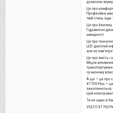
дозволяє акуму
Це про комфорт
Професійна амо
твій стиль їзди
Це про безпеку.
Гідравлічні дис
швидкості.
Це про технологі
LED-дисплей інф
але не нав’язує
Це про якість і 
Міцна алюмінієв
транспортування
сучасному влас
А ще — це про с
XT750 Plus — ц
захоплюються, й
Цей електровело
Ти не один із б
VOLTO XT750 Plu