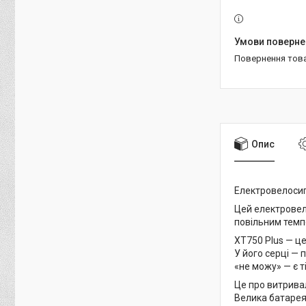
повернення тов
Опис
Електровелосип
Цей електровело
повільним темпом
XT750 Plus — це
У його серці — 
«не можу» — є т
Це про витривал
Велика батарея 