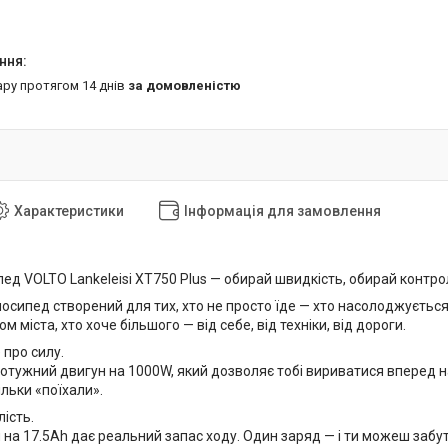
ару протягом 14 днів
за домовленістю
Характеристики
Інформація для замовлення
ед VOLTO Lankeleisi XT750 Plus — обирай швидкість, обирай контро
сипед створений для тих, хто не просто їде — хто насолоджується 
 міста, хто хоче більшого — від себе, від техніки, від дороги.
 про силу.
потужний двигун на 1000W, який дозволяє тобі вириватися вперед на
ільки «поїхали».
ість.
на 17.5Ah дає реальний запас ходу. Один заряд — і ти можеш забут