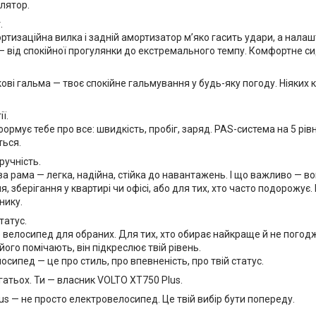
лятор.
.
ртизаційна вилка і задній амортизатор м’яко гасить удари, а нала
 — від спокійної прогулянки до екстремального темпу. Комфортне с
кові гальма — твоє спокійне гальмування у будь-яку погоду. Ніяких 
ї.
ормує тебе про все: швидкість, пробіг, заряд. PAS-система на 5 рі
ться.
зручність.
а рама — легка, надійна, стійка до навантажень. І що важливо — в
, зберігання у квартирі чи офісі, або для тих, хто часто подорожує.
нику.
татус.
е велосипед для обраних. Для тих, хто обирає найкраще й не погод
ого помічають, він підкреслює твій рівень.
сипед — це про стиль, про впевненість, про твій статус.
агатьох. Ти — власник VOLTO XT750 Plus.
s — не просто електровелосипед. Це твій вибір бути попереду.