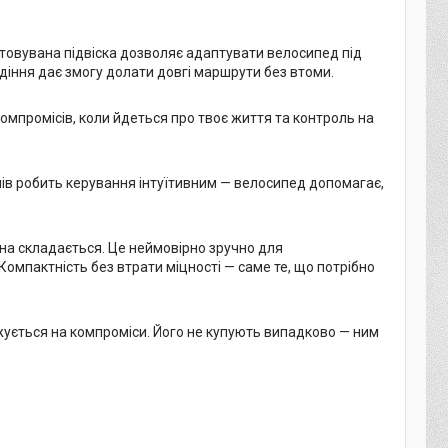
штовувана підвіска дозволяє адаптувати велосипед під
идіння дає змогу долати довгі маршрути без втоми.
компромісів, коли йдеться про твоє життя та контроль на
внів робить керування інтуїтивним — велосипед допомагає,
она складається. Це неймовірно зручно для
 Компактність без втрати міцності — саме те, що потрібно
жується на компроміси. Його не купують випадково — ним